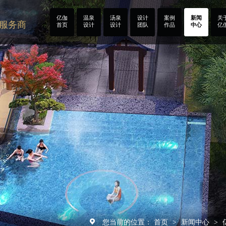
亿伽
温泉
汤泉
设计
案例
新闻
关
计服务商
首页
设计
设计
团队
作品
中心
亿
您当前的位置：
首页
新闻中心
>
>