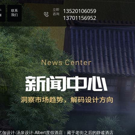
13701156952
立即
13520106059
于
联系
咨询
伽
我们
13701156952
13520106059
13701156952
亿伽设计-汤泉设计-Albert度假酒店：藏于老街之后的静谧酒店