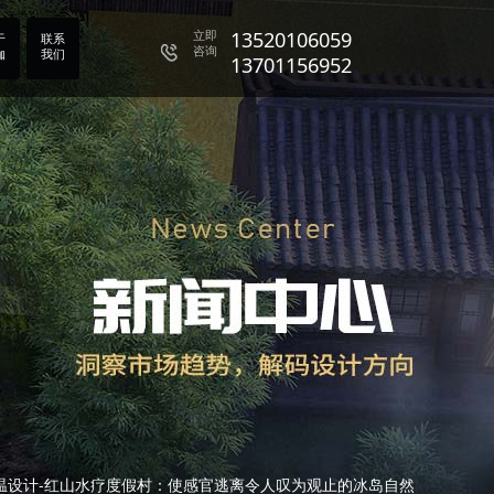
13701156952
立即
13520106059
于
联系
咨询
伽
我们
13701156952
13520106059
13701156952
温设计-红山水疗度假村：使感官逃离令人叹为观止的冰岛自然