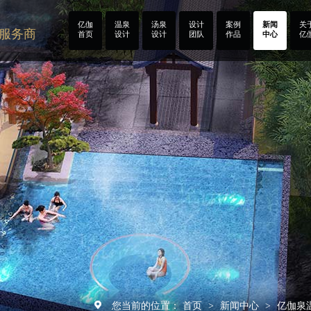
亿伽
温泉
汤泉
设计
案例
新闻
关
计服务商
首页
设计
设计
团队
作品
中心
亿
您当前的位置：
首页
新闻中心
亿伽泉
>
>