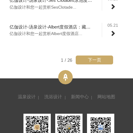
亿伽设计-汤泉设计-Ses Clotades泳池度假屋：关于对立关系的对话
亿伽设计和您一起赏析SesClotade...
05.21
亿伽设计-汤泉设计-Albert度假酒店：藏于老街之后的静谧酒店
亿伽设计和您一起赏析Albert度假酒店...
下一页
1
/
26
温泉设计
洗浴设计
新闻中心
网站地图