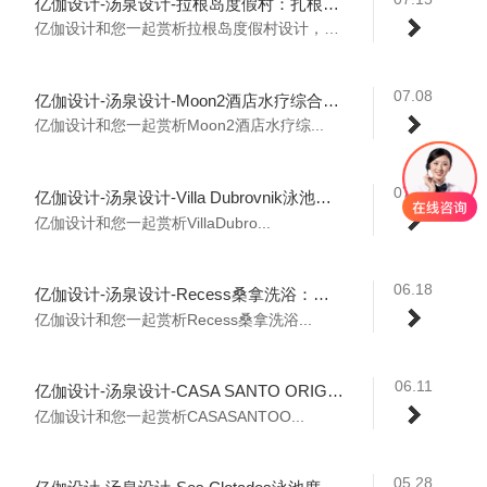
亿伽设计-汤泉设计-拉根岛度假村：扎根自然与在地文化的岛屿
亿伽设计和您一起赏析拉根岛度假村设计，经...
07.08
亿伽设计-汤泉设计-Moon2酒店水疗综合体：与环境融为一体的设计
亿伽设计和您一起赏析Moon2酒店水疗综...
07.01
亿伽设计-汤泉设计-Villa Dubrovnik泳池酒店：将历史与当代性关系转化为空间体验
亿伽设计和您一起赏析VillaDubro...
06.18
亿伽设计-汤泉设计-Recess桑拿洗浴：重构当代都市疗愈仪式
亿伽设计和您一起赏析Recess桑拿洗浴...
06.11
亿伽设计-汤泉设计-CASA SANTO ORIGEN 泳池酒店：一处静谧隐居之所
亿伽设计和您一起赏析CASASANTOO...
05.28