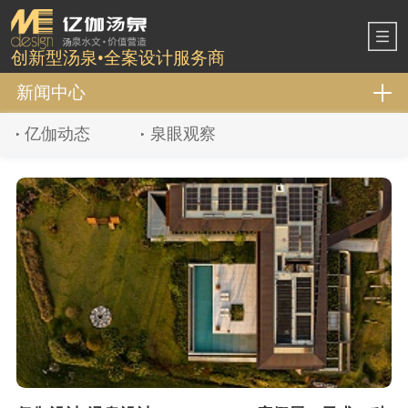
创新型汤泉•全案设计服务商
新闻中心
亿伽动态
泉眼观察