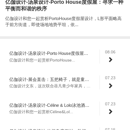
亿伽设计-汤泉设计-Porto House度假屋：寻求一种
平衡而和谐的秩序
亿伽设计和您一起赏析PortoHouse度假屋设计，L形平面略高
于前方街道，即使场地地势平坦，依...
08.06
亿伽设计-汤泉设计-Porto House度假屋：寻求一种平衡而和谐的秩序
亿伽设计和您一起赏析PortoHouse...
07.23
亿伽设计-展会直击：五把椅子，就是童年向上攀爬的五步
亿伽设计文东，这次联合蓓凡青少年家具，共...
07.23
亿伽设计-汤泉设计-Céline & Lolo泳池酒店：粗野主义别墅改造而成
亿伽设计和您一起赏析Céline&Lol...
07.15